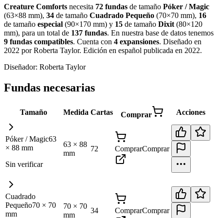
Creature Comforts
necesita
72
fundas
de tamaño
Póker / Magic
(
63×88 mm
)
,
34
de tamaño
Cuadrado Pequeño
(
70×70 mm
)
,
16
de tamaño
especial
(
90×170 mm
)
y
15
de tamaño
Dixit
(
80×120
mm
)
, para un total de
137
fundas
.
En nuestra base de datos tenemos
9
fundas
compatibles
.
Cuenta con
4
expansiones
.
Diseñado en
2022 por Roberta Taylor. Edición en español publicada en 2022
.
Diseñador:
Roberta Taylor
Fundas necesarias
Tamaño
Medida
Cartas
Acciones
Comprar
Póker / Magic
63
63
×
88
×
88
mm
72
Comprar
Comprar
mm
Sin verificar
Cuadrado
Pequeño
70
×
70
70
×
70
34
Comprar
Comprar
mm
mm