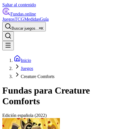
Saltar al contenido
Fundas
.online
Juegos
TCG
Medidas
Guía
Buscar juegos...
⌘
K
Inicio
Juegos
Creature Comforts
Fundas para
Creature
Comforts
Edición española
(2022)