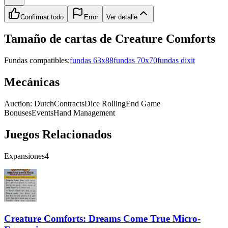
Confirmar todo
Error
Ver detalle
Tamaño de cartas de
Creature Comforts
Fundas compatibles:
fundas 63x88
fundas 70x70
fundas dixit
Mecánicas
Auction: Dutch
Contracts
Dice Rolling
End Game
Bonuses
Events
Hand Management
Juegos Relacionados
Expansiones
4
Creature Comforts: Dreams Come True Micro-