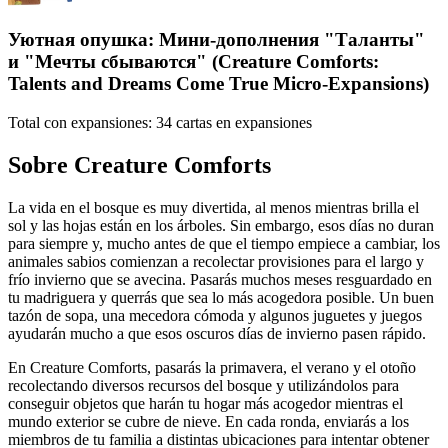
Уютная опушка: Мини-дополнения "Таланты"
и "Мечты сбываются" (Creature Comforts:
Talents and Dreams Come True Micro-Expansions)
Total con expansiones:
34
cartas en expansiones
Sobre
Creature Comforts
La vida en el bosque es muy divertida, al menos mientras brilla el
sol y las hojas están en los árboles. Sin embargo, esos días no duran
para siempre y, mucho antes de que el tiempo empiece a cambiar, los
animales sabios comienzan a recolectar provisiones para el largo y
frío invierno que se avecina. Pasarás muchos meses resguardado en
tu madriguera y querrás que sea lo más acogedora posible. Un buen
tazón de sopa, una mecedora cómoda y algunos juguetes y juegos
ayudarán mucho a que esos oscuros días de invierno pasen rápido.
En Creature Comforts, pasarás la primavera, el verano y el otoño
recolectando diversos recursos del bosque y utilizándolos para
conseguir objetos que harán tu hogar más acogedor mientras el
mundo exterior se cubre de nieve. En cada ronda, enviarás a los
miembros de tu familia a distintas ubicaciones para intentar obtener