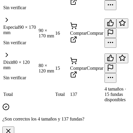
Sin verificar
Especial
90
×
170
90
×
mm
16
Comprar
Comprar
170
mm
Sin verificar
Dixit
80
×
120
80
×
mm
15
Comprar
Comprar
120
mm
Sin verificar
4
tamaño
s
·
Total
Total
137
15
fundas
disponibles
¿Son correctos los 4 tamaños y 137 fundas?