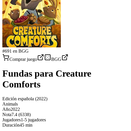
#
691
en BGG
Comprar juego
BGG
Fundas para
Creature
Comforts
Edición española
(2022)
Animals
Año
2022
Nota
7.4 (6338)
Jugadores
1-5 jugadores
Duración
45 min