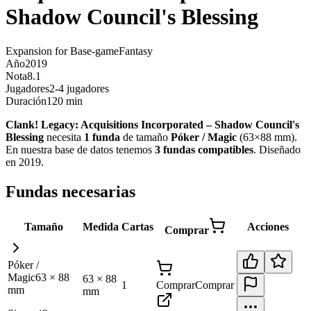
Shadow Council's Blessing
Expansion for Base-game
Fantasy
Año
2019
Nota
8.1
Jugadores
2-4 jugadores
Duración
120 min
Clank! Legacy: Acquisitions Incorporated – Shadow Council's
Blessing
necesita
1
funda
de tamaño
Póker / Magic
(
63×88 mm
)
.
En nuestra base de datos tenemos
3
fundas
compatibles
.
Diseñado
en 2019
.
Fundas necesarias
Tamaño
Medida
Cartas
Acciones
Comprar
Póker /
Magic
63
×
88
63
×
88
1
Comprar
Comprar
mm
mm