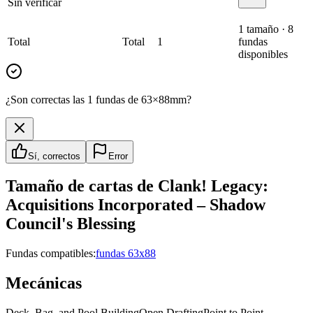
Sin verificar
1
tamaño
·
8
Total
Total
1
fundas
disponibles
¿Son correctas las 1 fundas de 63×88mm?
Sí, correctos
Error
Tamaño de cartas de
Clank! Legacy:
Acquisitions Incorporated – Shadow
Council's Blessing
Fundas compatibles:
fundas 63x88
Mecánicas
Deck, Bag, and Pool Building
Open Drafting
Point to Point