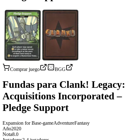
Comprar juego
BGG
Fundas para
Clank! Legacy:
Acquisitions Incorporated –
Pledge Support
Expansion for Base-game
Adventure
Fantasy
Año
2020
Nota
8.0
Jugadores
2-4 jugadores