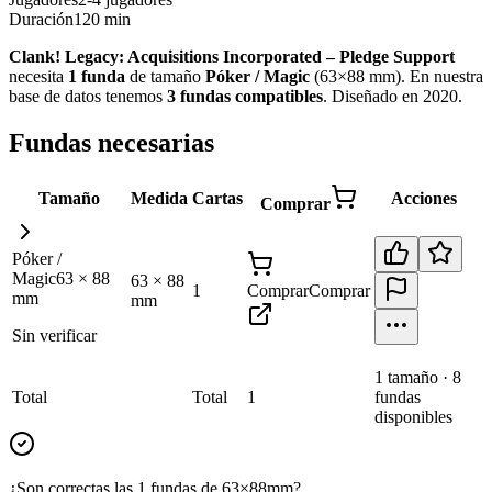
Duración
120 min
Clank! Legacy: Acquisitions Incorporated – Pledge Support
necesita
1
funda
de tamaño
Póker / Magic
(
63×88 mm
)
.
En nuestra
base de datos tenemos
3
fundas
compatibles
.
Diseñado en 2020
.
Fundas necesarias
Tamaño
Medida
Cartas
Acciones
Comprar
Póker /
Magic
63
×
88
63
×
88
1
Comprar
Comprar
mm
mm
Sin verificar
1
tamaño
·
8
Total
Total
1
fundas
disponibles
¿Son correctas las 1 fundas de 63×88mm?