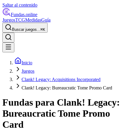
Saltar al contenido
Fundas
.online
Juegos
TCG
Medidas
Guía
Buscar juegos...
⌘
K
Inicio
Juegos
Clank! Legacy: Acquisitions Incorporated
Clank! Legacy: Bureaucratic Tome Promo Card
Fundas para
Clank! Legacy:
Bureaucratic Tome Promo
Card