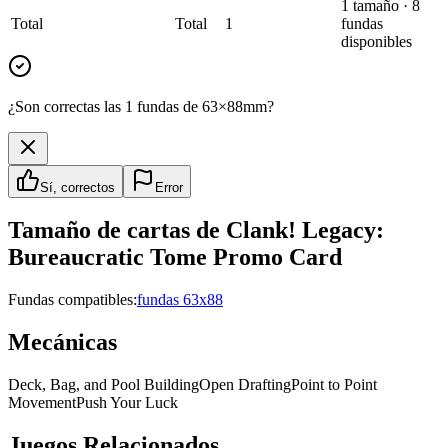
1
tamaño
·
8
Total
Total
1
fundas
disponibles
¿Son correctas las 1 fundas de 63×88mm?
Sí, correctos
Error
Tamaño de cartas de
Clank! Legacy:
Bureaucratic Tome Promo Card
Fundas compatibles:
fundas 63x88
Mecánicas
Deck, Bag, and Pool Building
Open Drafting
Point to Point
Movement
Push Your Luck
Juegos Relacionados