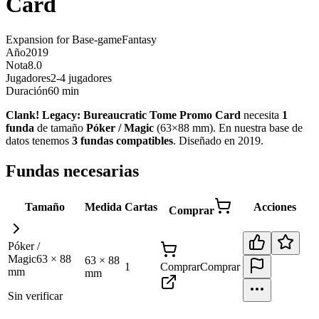
Card
Expansion for Base-game
Fantasy
Año
2019
Nota
8.0
Jugadores
2-4 jugadores
Duración
60 min
Clank! Legacy: Bureaucratic Tome Promo Card
necesita
1
funda
de tamaño
Póker / Magic
(
63×88 mm
)
.
En nuestra base de
datos tenemos
3
fundas
compatibles
.
Diseñado en 2019
.
Fundas necesarias
Tamaño
Medida
Cartas
Acciones
Comprar
Póker /
Magic
63
×
88
63
×
88
1
Comprar
Comprar
mm
mm
Sin verificar