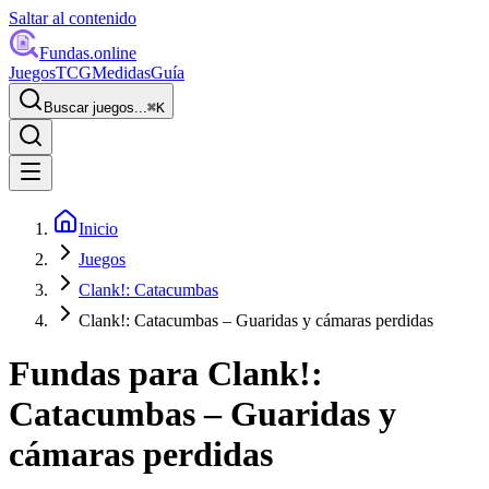
Saltar al contenido
Fundas
.online
Juegos
TCG
Medidas
Guía
Buscar juegos...
⌘
K
Inicio
Juegos
Clank!: Catacumbas
Clank!: Catacumbas – Guaridas y cámaras perdidas
Fundas para
Clank!:
Catacumbas – Guaridas y
cámaras perdidas