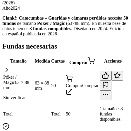
(2026)
Año
2024
Clank!: Catacumbas – Guaridas y cámaras perdidas
necesita
50
fundas
de tamaño
Póker / Magic
(
63×88 mm
)
.
En nuestra base de
datos tenemos
3
fundas
compatibles
.
Diseñado en 2024. Edición
en español publicada en 2026
.
Fundas necesarias
Tamaño
Medida
Cartas
Acciones
Comprar
Póker /
Magic
63
×
88
63
×
88
50
Comprar
Comprar
mm
mm
Sin verificar
1
tamaño
·
8
Total
Total
50
fundas
disponibles