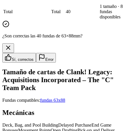
1
tamaño
·
8
Total
Total
40
fundas
disponibles
¿Son correctas las 40 fundas de 63×88mm?
Sí, correctos
Error
Tamaño de cartas de
Clank! Legacy:
Acquisitions Incorporated – The "C"
Team Pack
Fundas compatibles:
fundas 63x88
Mecánicas
Deck, Bag, and Pool Building
Delayed Purchase
End Game
Bonuses
Movement Points
Open Drafting
Pick-up and Deliver