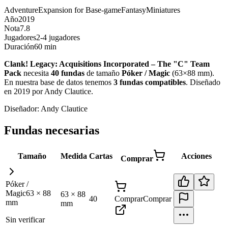
Adventure
Expansion for Base-game
Fantasy
Miniatures
Año
2019
Nota
7.8
Jugadores
2-4 jugadores
Duración
60 min
Clank! Legacy: Acquisitions Incorporated – The "C" Team
Pack
necesita
40
fundas
de tamaño
Póker / Magic
(
63×88 mm
)
.
En nuestra base de datos tenemos
3
fundas
compatibles
.
Diseñado
en 2019 por Andy Clautice
.
Diseñador:
Andy Clautice
Fundas necesarias
Tamaño
Medida
Cartas
Acciones
Comprar
Póker /
Magic
63
×
88
63
×
88
40
Comprar
Comprar
mm
mm
Sin verificar