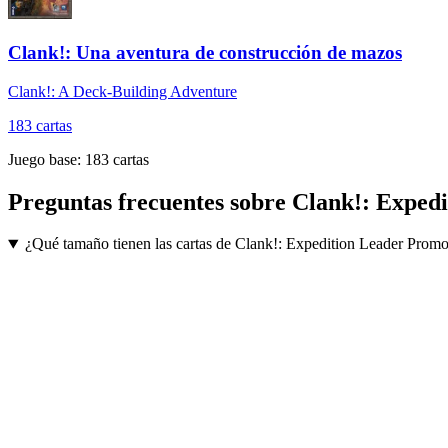
Clank!: Una aventura de construcción de mazos
Clank!: A Deck-Building Adventure
183
cartas
Juego base:
183
cartas
Preguntas frecuentes sobre
Clank!: Exped
¿Qué tamaño tienen las cartas de Clank!: Expedition Leader Prom