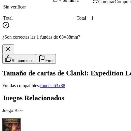
63
×
88
mm
1
Comprar
Comprar
Sin verificar
Total
Total
1
¿Son correctas las 1 fundas de 63×88mm?
Sí, correctos
Error
Tamaño de cartas de
Clank!: Expedition 
Fundas compatibles:
fundas 63x88
Juegos Relacionados
Juego Base