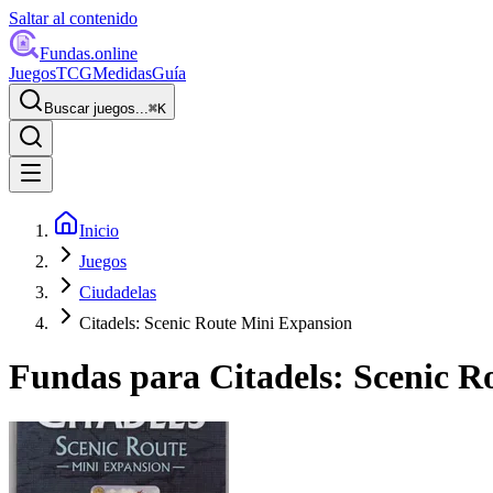
Saltar al contenido
Fundas
.online
Juegos
TCG
Medidas
Guía
Buscar juegos...
⌘
K
Inicio
Juegos
Ciudadelas
Citadels: Scenic Route Mini Expansion
Fundas para
Citadels: Scenic 