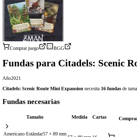
Comprar juego
BGG
Fundas para
Citadels: Scenic 
Año
2021
Citadels: Scenic Route Mini Expansion
necesita
16
fundas
de tam
Fundas necesarias
Tamaño
Medida
Cartas
Compra
Americano Estándar
57
×
89
mm