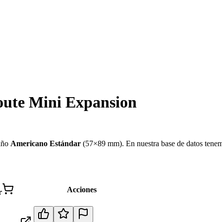
Route Mini Expansion
año
Americano Estándar
(
57×89 mm
)
.
En nuestra base de datos tene
Acciones
r