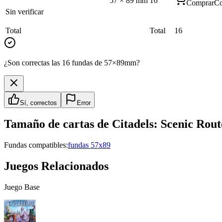
57
×
89
mm
16
Comprar
Co
Sin verificar
Total
Total
16
¿Son correctas las 16 fundas de 57×89mm?
Sí, correctos
Error
Tamaño de cartas de
Citadels: Scenic Rou
Fundas compatibles:
fundas 57x89
Juegos Relacionados
Juego Base