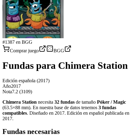
#
1387
en BGG
Comprar juego
BGG
Fundas para
Chimera Station
Edición española
(2017)
Año
2017
Nota
7.2 (3109)
Chimera Station
necesita
32
fundas
de tamaño
Póker / Magic
(
63.5×88 mm
)
.
En nuestra base de datos tenemos
3
fundas
compatibles
.
Diseñado en 2017. Edición en español publicada en
2017
.
Fundas necesarias