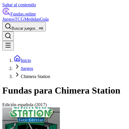
Saltar al contenido
Fundas
.online
Juegos
TCG
Medidas
Guía
Buscar juegos...
⌘
K
Inicio
Juegos
Chimera Station
Fundas para
Chimera Station
Edición española
(2017)