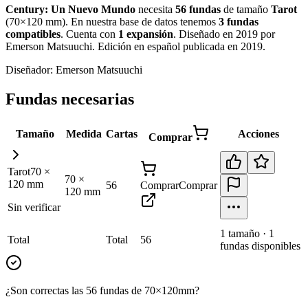
Century: Un Nuevo Mundo
necesita
56
fundas
de tamaño
Tarot
(
70×120 mm
)
.
En nuestra base de datos tenemos
3
fundas
compatibles
.
Cuenta con
1
expansión
.
Diseñado en 2019 por
Emerson Matsuuchi. Edición en español publicada en 2019
.
Diseñador:
Emerson Matsuuchi
Fundas necesarias
Tamaño
Medida
Cartas
Acciones
Comprar
Tarot
70
×
70
×
120
mm
56
Comprar
Comprar
120
mm
Sin verificar
1
tamaño
·
1
Total
Total
56
fundas disponibles
¿Son correctas las 56 fundas de 70×120mm?