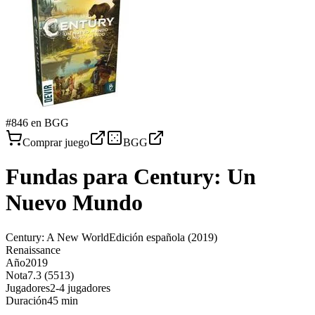
#
846
en BGG
Comprar juego
BGG
Fundas para
Century: Un
Nuevo Mundo
Century: A New World
Edición española
(2019)
Renaissance
Año
2019
Nota
7.3 (5513)
Jugadores
2-4 jugadores
Duración
45 min