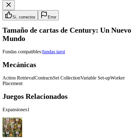
Sí, correctos
Error
Tamaño de cartas de
Century: Un Nuevo
Mundo
Fundas compatibles:
fundas tarot
Mecánicas
Action Retrieval
Contracts
Set Collection
Variable Set-up
Worker
Placement
Juegos Relacionados
Expansiones
1