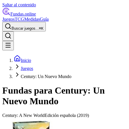
Saltar al contenido
Fundas
.online
Juegos
TCG
Medidas
Guía
Buscar juegos...
⌘
K
Inicio
Juegos
Century: Un Nuevo Mundo
Fundas para
Century: Un
Nuevo Mundo
Century: A New World
Edición española
(2019)