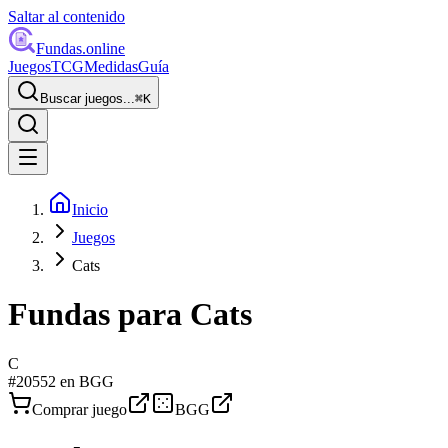
Saltar al contenido
Fundas
.online
Juegos
TCG
Medidas
Guía
Buscar juegos...
⌘
K
Inicio
Juegos
Cats
Fundas para
Cats
C
#
20552
en BGG
Comprar juego
BGG