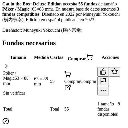
Cat in the Box: Deluxe Edition
necesita
55
fundas
de tamaño
Póker / Magic
(
63×88 mm
)
.
En nuestra base de datos tenemos
3
fundas
compatibles
.
Diseñado en 2022 por Muneyuki Yokouchi
(横内宗幸). Edición en español publicada en 2023
.
Diseñador:
Muneyuki Yokouchi (横内宗幸)
Fundas necesarias
Tamaño
Medida
Cartas
Acciones
Comprar
Póker /
Magic
63
×
88
63
×
88
55
Comprar
Comprar
mm
mm
Sin verificar
1
tamaño
·
8
Total
Total
55
fundas
disponibles