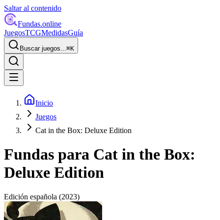
Saltar al contenido
Fundas
.online
Juegos
TCG
Medidas
Guía
Buscar juegos...
⌘
K
Inicio
Juegos
Cat in the Box: Deluxe Edition
Fundas para
Cat in the Box:
Deluxe Edition
Edición española
(2023)