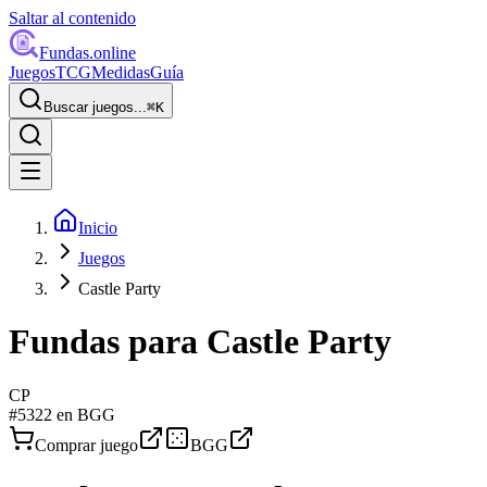
Saltar al contenido
Fundas
.online
Juegos
TCG
Medidas
Guía
Buscar juegos...
⌘
K
Inicio
Juegos
Castle Party
Fundas para
Castle Party
CP
#
5322
en BGG
Comprar juego
BGG