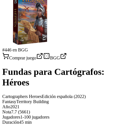
#
446
en BGG
Comprar juego
BGG
Fundas para
Cartógrafos:
Héroes
Cartographers Heroes
Edición española
(2022)
Fantasy
Territory Building
Año
2021
Nota
7.7 (5661)
Jugadores
1-100 jugadores
Duración
45 min