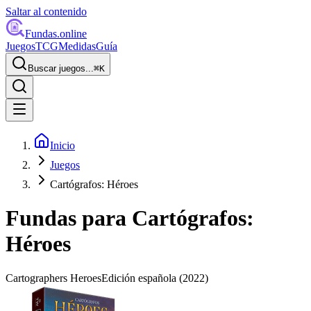
Saltar al contenido
Fundas
.online
Juegos
TCG
Medidas
Guía
Buscar juegos...
⌘
K
Inicio
Juegos
Cartógrafos: Héroes
Fundas para
Cartógrafos:
Héroes
Cartographers Heroes
Edición española
(2022)