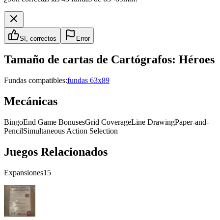
Sí, correctos
Error
Tamaño de cartas de
Cartógrafos: Héroes
Fundas compatibles:
fundas 63x89
Mecánicas
Bingo
End Game Bonuses
Grid Coverage
Line Drawing
Paper-and-
Pencil
Simultaneous Action Selection
Juegos Relacionados
Expansiones
15