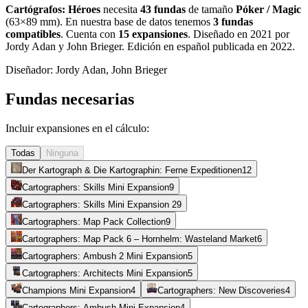
Cartógrafos: Héroes
necesita
43
fundas
de tamaño
Póker / Magic
(
63×89 mm
)
.
En nuestra base de datos tenemos
3
fundas
compatibles
.
Cuenta con
15
expansiones
.
Diseñado en 2021 por
Jordy Adan y John Brieger. Edición en español publicada en 2022
.
Diseñador:
Jordy Adan, John Brieger
Fundas necesarias
Incluir expansiones en el cálculo:
Todas
Ninguna
Der Kartograph & Die Kartographin: Ferne Expeditionen
12
Cartographers: Skills Mini Expansion
9
Cartographers: Skills Mini Expansion 2
9
Cartographers: Map Pack Collection
9
Cartographers: Map Pack 6 – Hornhelm: Wasteland Market
6
Cartographers: Ambush 2 Mini Expansion
5
Cartographers: Architects Mini Expansion
5
Champions Mini Expansion
4
Cartographers: New Discoveries
4
Cartographers: Ambush Mini Expansion
4