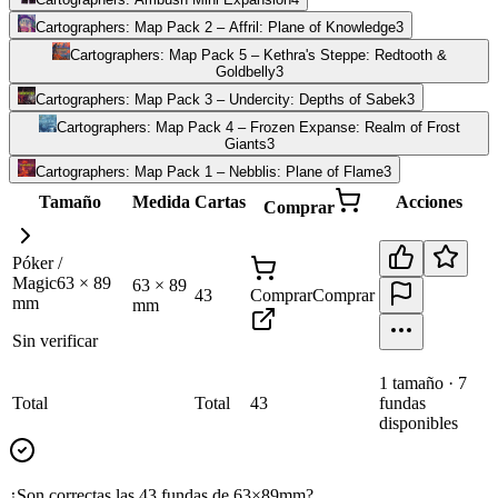
Cartographers: Map Pack 2 – Affril: Plane of Knowledge
3
Cartographers: Map Pack 5 – Kethra's Steppe: Redtooth &
Goldbelly
3
Cartographers: Map Pack 3 – Undercity: Depths of Sabek
3
Cartographers: Map Pack 4 – Frozen Expanse: Realm of Frost
Giants
3
Cartographers: Map Pack 1 – Nebblis: Plane of Flame
3
Tamaño
Medida
Cartas
Acciones
Comprar
Póker /
Magic
63
×
89
63
×
89
43
Comprar
Comprar
mm
mm
Sin verificar
1
tamaño
·
7
Total
Total
43
fundas
disponibles
¿Son correctas las 43 fundas de 63×89mm?