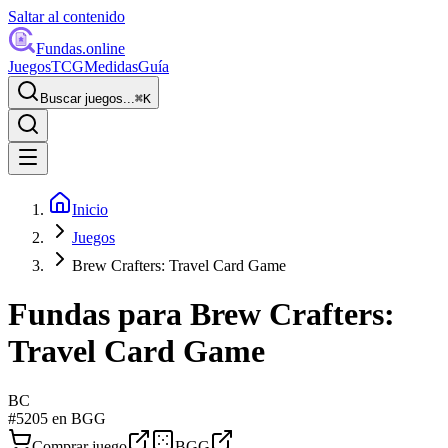
Saltar al contenido
Fundas
.online
Juegos
TCG
Medidas
Guía
Buscar juegos...
⌘
K
Inicio
Juegos
Brew Crafters: Travel Card Game
Fundas para
Brew Crafters:
Travel Card Game
BC
#
5205
en BGG
Comprar juego
BGG