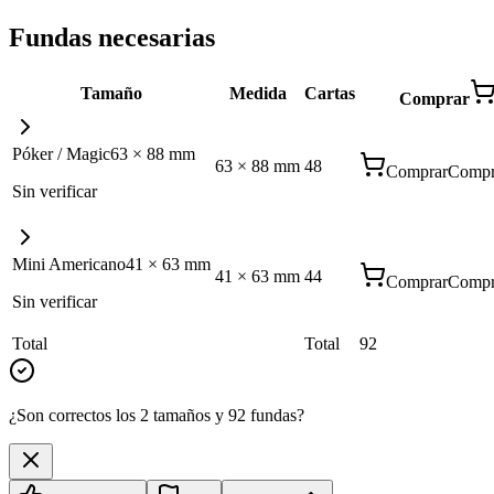
Fundas necesarias
Tamaño
Medida
Cartas
Comprar
Póker / Magic
63
×
88
mm
63
×
88
mm
48
Comprar
Compr
Sin verificar
Mini Americano
41
×
63
mm
41
×
63
mm
44
Comprar
Compr
Sin verificar
Total
Total
92
¿Son correctos los 2 tamaños y 92 fundas?