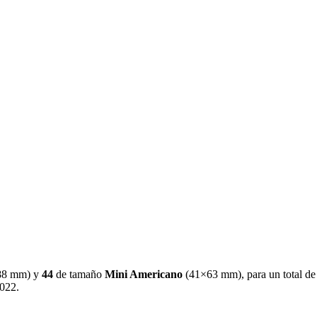
88 mm
)
y
44
de tamaño
Mini Americano
(
41×63 mm
)
, para un total de
2022
.