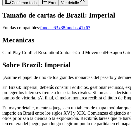
Confirmar todo
Error
Ver detalle
Tamaño de cartas de
Brazil: Imperial
Fundas compatibles:
fundas 63x88
fundas 41x63
Mecánicas
Card Play Conflict Resolution
Contracts
Grid Movement
Hexagon Gri
Sobre
Brazil: Imperial
¡Asume el papel de uno de los grandes monarcas del pasado y demuestra 
En Brazil: Imperial, deberás construir edificios, gestionar recursos, ex
proteger tus intereses frente a los estados rivales. Si tomas las decis
puntos de victoria. ¡Al final, el mejor monarca recibirá el título de E
En mayor detalle, mientras juegas en un tablero de mapa modular que r
imperio en Brasil entre los siglos XVI y XIX. Comienzas eligiendo a 
otros priorizan la ciencia o la exploración. Recibirás tareas que te 
tercera era del juego, para luego elegir un punto de partida en el map