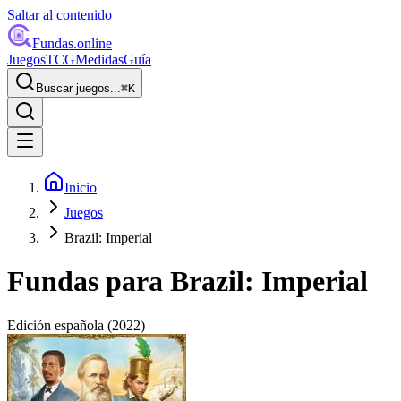
Saltar al contenido
Fundas
.online
Juegos
TCG
Medidas
Guía
Buscar juegos...
⌘
K
Inicio
Juegos
Brazil: Imperial
Fundas para
Brazil: Imperial
Edición española
(2022)