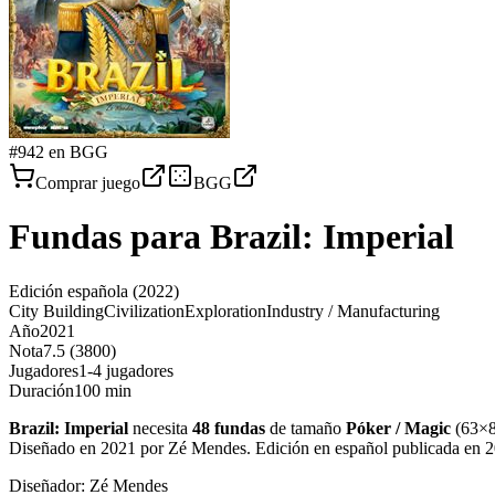
#
942
en BGG
Comprar juego
BGG
Fundas para
Brazil: Imperial
Edición española
(2022)
City Building
Civilization
Exploration
Industry / Manufacturing
Año
2021
Nota
7.5 (3800)
Jugadores
1-4 jugadores
Duración
100 min
Brazil: Imperial
necesita
48
fundas
de tamaño
Póker / Magic
(
63×
Diseñado en 2021 por Zé Mendes. Edición en español publicada en 
Diseñador:
Zé Mendes