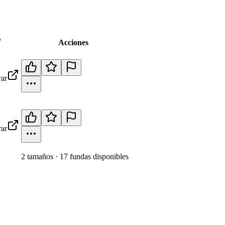
Acciones
ar
ar
2
tamaño
s
·
17
fundas disponibles