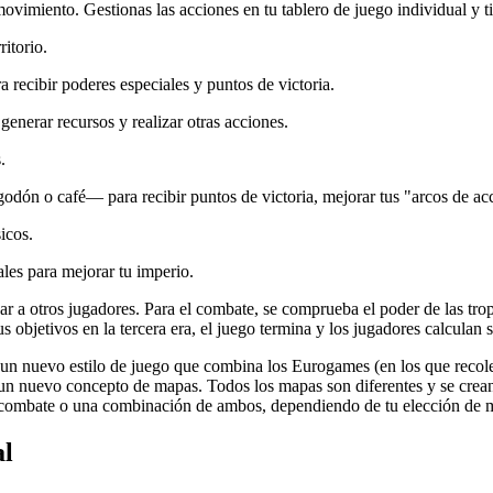
ovimiento. Gestionas las acciones en tu tablero de juego individual y ti
itorio.
a recibir poderes especiales y puntos de victoria.
generar recursos y realizar otras acciones.
.
dón o café— para recibir puntos de victoria, mejorar tus "arcos de ac
icos.
ales para mejorar tu imperio.
ar a otros jugadores. Para el combate, se comprueba el poder de las tro
s objetivos en la tercera era, el juego termina y los jugadores calculan 
 un nuevo estilo de juego que combina los Eurogames (en los que recolec
 un nuevo concepto de mapas. Todos los mapas son diferentes y se crean 
l combate o una combinación de ambos, dependiendo de tu elección de m
al