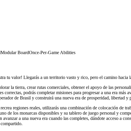
d
Modular Board
Once-Per-Game Abilities
tu valor! Llegarás a un territorio vasto y rico, pero el camino hacia la
plorar la tierra, crear rutas comerciales, obtener el apoyo de las person
iones correctas, podrás completar misiones para progresar a una era más 
mperador de Brasil y construirá una nueva era de prosperidad, libertad y 
ecrea regiones reales, utilizarás una combinación de colocación de trab
uno de los monarcas disponibles y su tablero de juego personal y comp
harán avanzar a una nueva era cuando las completes, dándote acceso a co
a compartido.