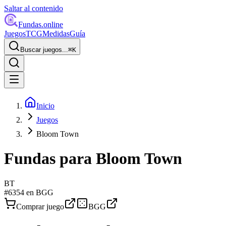
Saltar al contenido
Fundas
.online
Juegos
TCG
Medidas
Guía
Buscar juegos...
⌘
K
Inicio
Juegos
Bloom Town
Fundas para
Bloom Town
BT
#
6354
en BGG
Comprar juego
BGG