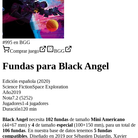
#
995
en BGG
Comprar juego
BGG
Fundas para
Black Angel
Edición española
(2020)
Science Fiction
Space Exploration
Año
2019
Nota
7.2 (5252)
Jugadores
1-4 jugadores
Duración
120 min
Black Angel
necesita
102
fundas
de tamaño
Mini Americano
(
44×67 mm
)
y
4
de tamaño
especial
(
100×150 mm
)
, para un total de
106
fundas
.
En nuestra base de datos tenemos
5
fundas
compatibles
.
Diseñado en 2019 por Sébastien Dujardin, Xavier