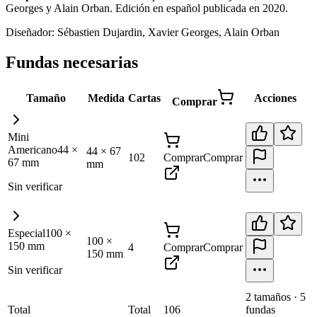
Georges y Alain Orban. Edición en español publicada en 2020
.
Diseñador:
Sébastien Dujardin, Xavier Georges, Alain Orban
Fundas necesarias
Tamaño
Medida
Cartas
Acciones
Comprar
Mini
Americano
44
×
44
×
67
102
Comprar
Comprar
67
mm
mm
Sin verificar
Especial
100
×
100
×
150
mm
4
Comprar
Comprar
150
mm
Sin verificar
2
tamaño
s
·
5
Total
Total
106
fundas