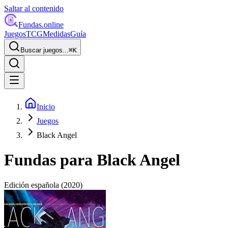
Saltar al contenido
Fundas
.online
Juegos
TCG
Medidas
Guía
Buscar juegos...
⌘
K
Inicio
Juegos
Black Angel
Fundas para
Black Angel
Edición española
(2020)