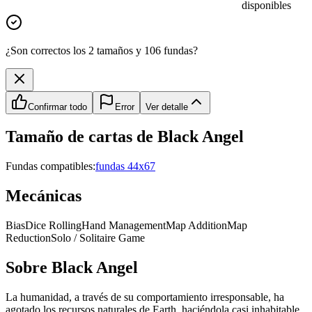
disponibles
¿Son correctos los 2 tamaños y 106 fundas?
Confirmar todo
Error
Ver detalle
Tamaño de cartas de
Black Angel
Fundas compatibles:
fundas 44x67
Mecánicas
Bias
Dice Rolling
Hand Management
Map Addition
Map
Reduction
Solo / Solitaire Game
Sobre
Black Angel
La humanidad, a través de su comportamiento irresponsable, ha
agotado los recursos naturales de Earth, haciéndola casi inhabitable.