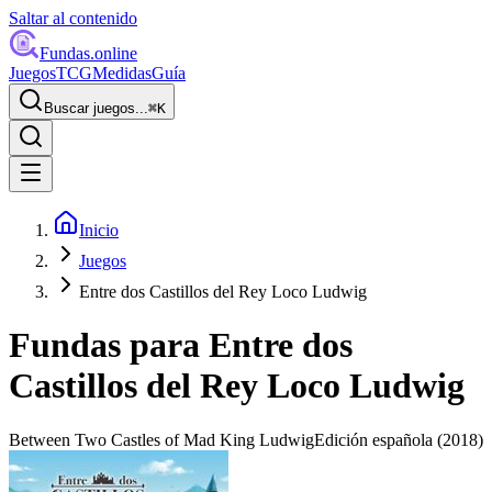
Saltar al contenido
Fundas
.online
Juegos
TCG
Medidas
Guía
Buscar juegos...
⌘
K
Inicio
Juegos
Entre dos Castillos del Rey Loco Ludwig
Fundas para
Entre dos
Castillos del Rey Loco Ludwig
Between Two Castles of Mad King Ludwig
Edición española
(2018)