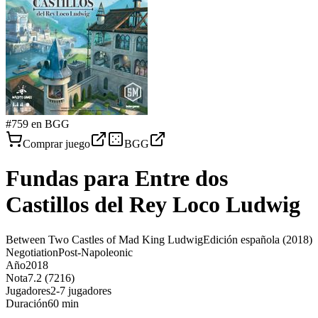
#
759
en BGG
Comprar juego
BGG
Fundas para
Entre dos
Castillos del Rey Loco Ludwig
Between Two Castles of Mad King Ludwig
Edición española
(2018)
Negotiation
Post-Napoleonic
Año
2018
Nota
7.2 (7216)
Jugadores
2-7 jugadores
Duración
60 min