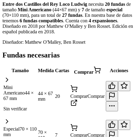
Entre dos Castillos del Rey Loco Ludwig
necesita
20
fundas
de
tamaño
Mini Americano
(
44×67 mm
)
y
7
de tamaño
especial
(
70×110 mm
)
, para un total de
27
fundas
.
En nuestra base de datos
tenemos
6
fundas
compatibles
.
Cuenta con
4
expansiones
.
Diseñado en 2018 por Matthew O'Malley y Ben Rosset. Edición en
español publicada en 2018
.
Diseñador:
Matthew O'Malley, Ben Rosset
Fundas necesarias
Tamaño
Medida
Cartas
Acciones
Comprar
Mini
Americano
44
×
44
×
67
20
Comprar
Comprar
67
mm
mm
Sin verificar
Especial
70
×
110
70
×
mm
7
Comprar
Comprar