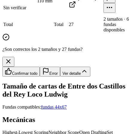
110
mm
Sin verificar
2
tamaño
s
·
6
Total
Total
27
fundas
disponibles
¿Son correctos los 2 tamaños y 27 fundas?
Confirmar todo
Error
Ver detalle
Tamaño de cartas de
Entre dos Castillos
del Rey Loco Ludwig
Fundas compatibles:
fundas 44x67
Mecánicas
Highest-Lowest Scoring
Neighbor Scope
Open Drafting
Set