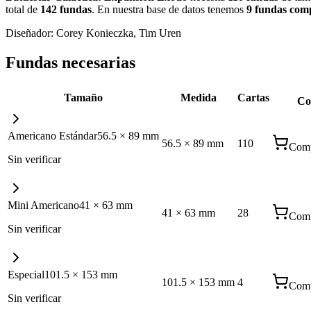
total de
142
fundas
.
En nuestra base de datos tenemos
9
fundas
comp
Diseñador:
Corey Konieczka, Tim Uren
Fundas necesarias
Tamaño
Medida
Cartas
Co
Americano Estándar
56.5
×
89
mm
56.5
×
89
mm
110
Comp
Sin verificar
Mini Americano
41
×
63
mm
41
×
63
mm
28
Comp
Sin verificar
Especial
101.5
×
153
mm
101.5
×
153
mm
4
Comp
Sin verificar