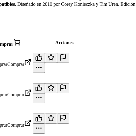
atibles
.
Diseñado en 2010 por Corey Konieczka y Tim Uren. Edición 
Acciones
mprar
rar
Comprar
rar
Comprar
rar
Comprar