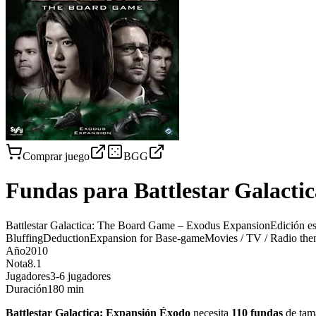
Comprar juego
BGG
Fundas para
Battlestar Galacti
Battlestar Galactica: The Board Game – Exodus Expansion
Edición e
Bluffing
Deduction
Expansion for Base-game
Movies / TV / Radio th
Año
2010
Nota
8.1
Jugadores
3-6 jugadores
Duración
180 min
Battlestar Galactica: Expansión Éxodo
necesita
110
fundas
de tam