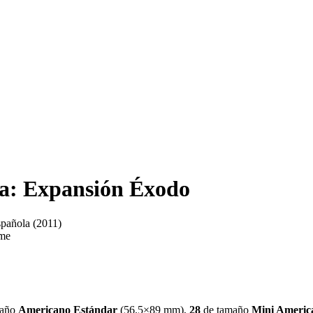
ca: Expansión Éxodo
spañola
(2011)
eme
año
Americano Estándar
(
56.5×89 mm
)
,
28
de tamaño
Mini Americ