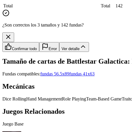
Total
Total
142
¿Son correctos los 3 tamaños y 142 fundas?
Confirmar todo
Error
Ver detalle
Tamaño de cartas de
Battlestar Galactica
Fundas compatibles:
fundas 56.5x89
fundas 41x63
Mecánicas
Dice Rolling
Hand Management
Role Playing
Team-Based Game
Trait
Juegos Relacionados
Juego Base