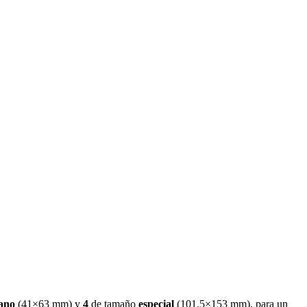
ano
(
41×63 mm
)
y
4
de tamaño
especial
(
101.5×153 mm
)
, para un