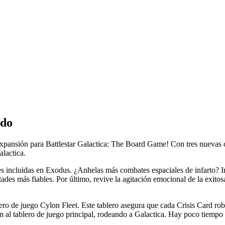
odo
pansión para Battlestar Galactica: The Board Game! Con tres nuevas op
alactica.
es incluidas en Exodus. ¿Anhelas más combates espaciales de infarto? I
des más fiables. Por último, revive la agitación emocional de la exitosa
blero de juego Cylon Fleet. Este tablero asegura que cada Crisis Card r
án al tablero de juego principal, rodeando a Galactica. Hay poco tiempo p