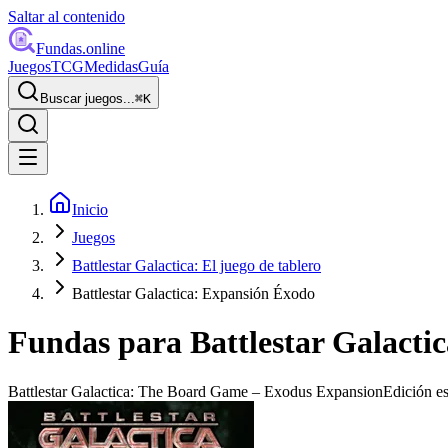
Saltar al contenido
Fundas
.online
Juegos
TCG
Medidas
Guía
Buscar juegos...
⌘
K
Inicio
Juegos
Battlestar Galactica: El juego de tablero
Battlestar Galactica: Expansión Éxodo
Fundas para
Battlestar Galacti
Battlestar Galactica: The Board Game – Exodus Expansion
Edición e