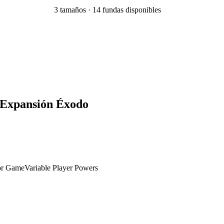
3
tamaño
s
·
14
fundas disponibles
: Expansión Éxodo
or Game
Variable Player Powers