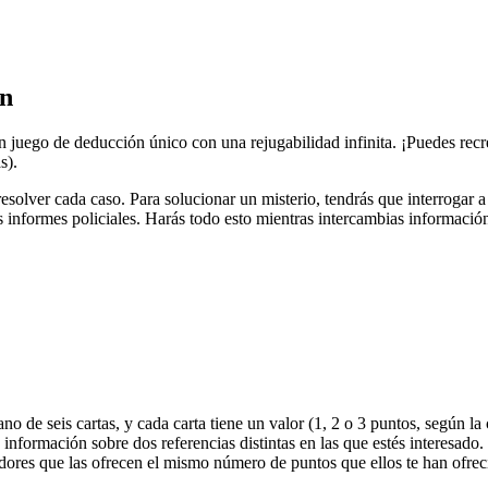
on
ego de deducción único con una rejugabilidad infinita. ¡Puedes recrea
s).
 resolver cada caso. Para solucionar un misterio, tendrás que interrogar 
 informes policiales. Harás todo esto mientras intercambias información
 de seis cartas, y cada carta tiene un valor (1, 2 o 3 puntos, según la
s información sobre dos referencias distintas en las que estés interesado
gadores que las ofrecen el mismo número de puntos que ellos te han ofre