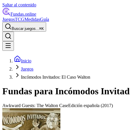
Saltar al contenido
Fundas
.online
Juegos
TCG
Medidas
Guía
Buscar juegos...
⌘
K
Inicio
Juegos
Incómodos Invitados: El Caso Walton
Fundas para
Incómodos Invitad
Awkward Guests: The Walton Case
Edición española
(2017)