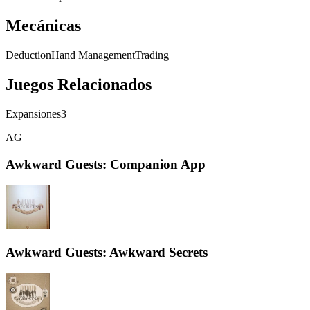
Mecánicas
Deduction
Hand Management
Trading
Juegos Relacionados
Expansiones
3
AG
Awkward Guests: Companion App
Awkward Guests: Awkward Secrets