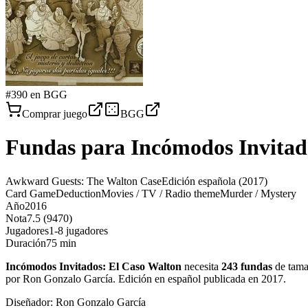
#
390
en BGG
Comprar juego
BGG
Fundas para
Incómodos Invitad
Awkward Guests: The Walton Case
Edición española
(2017)
Card Game
Deduction
Movies / TV / Radio theme
Murder / Mystery
Año
2016
Nota
7.5 (9470)
Jugadores
1-8 jugadores
Duración
75 min
Incómodos Invitados: El Caso Walton
necesita
243
fundas
de tam
por Ron Gonzalo García. Edición en español publicada en 2017
.
Diseñador:
Ron Gonzalo García