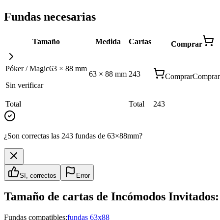
Fundas necesarias
Tamaño
Medida
Cartas
Comprar
Póker / Magic
63
×
88
mm
63
×
88
mm
243
Comprar
Comprar
Sin verificar
Total
Total
243
¿Son correctas las 243 fundas de 63×88mm?
Sí, correctos
Error
Tamaño de cartas de
Incómodos Invitados:
Fundas compatibles:
fundas 63x88