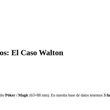
os: El Caso Walton
año
Póker / Magic
(
63×88 mm
)
.
En nuestra base de datos tenemos
3
f