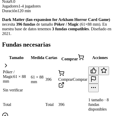
Nota
9.0
Jugadores
1-4 jugadores
Duración
120 min
Dark Matter (fan expansion for Arkham Horror Card Game)
necesita
396
fundas
de tamaño
Póker / Magic
(
61×88 mm
)
.
En
nuestra base de datos tenemos
3
fundas
compatibles
.
Diseñado en
2021
.
Fundas necesarias
Tamaño
Medida
Cartas
Acciones
Comprar
Póker /
Magic
61
×
88
61
×
88
396
Comprar
Comprar
mm
mm
Sin verificar
1
tamaño
·
8
Total
Total
396
fundas
disponibles