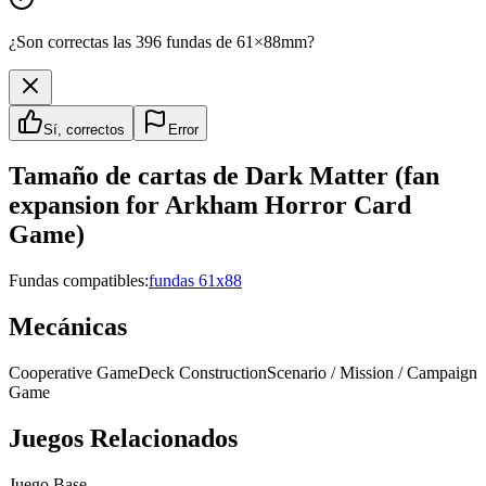
¿Son correctas las 396 fundas de 61×88mm?
Sí, correctos
Error
Tamaño de cartas de
Dark Matter (fan
expansion for Arkham Horror Card
Game)
Fundas compatibles:
fundas 61x88
Mecánicas
Cooperative Game
Deck Construction
Scenario / Mission / Campaign
Game
Juegos Relacionados
Juego Base