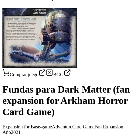
Comprar juego
BGG
Fundas para
Dark Matter (fan
expansion for Arkham Horror
Card Game)
Expansion for Base-game
Adventure
Card Game
Fan Expansion
Año
2021