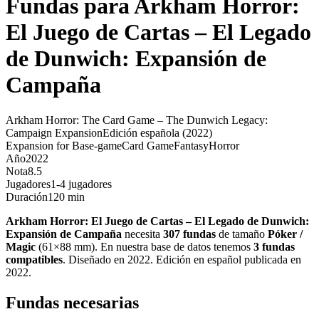
Fundas para
Arkham Horror:
El Juego de Cartas – El Legado
de Dunwich: Expansión de
Campaña
Arkham Horror: The Card Game – The Dunwich Legacy:
Campaign Expansion
Edición española
(2022)
Expansion for Base-game
Card Game
Fantasy
Horror
Año
2022
Nota
8.5
Jugadores
1-4 jugadores
Duración
120 min
Arkham Horror: El Juego de Cartas – El Legado de Dunwich:
Expansión de Campaña
necesita
307
fundas
de tamaño
Póker /
Magic
(
61×88 mm
)
.
En nuestra base de datos tenemos
3
fundas
compatibles
.
Diseñado en 2022. Edición en español publicada en
2022
.
Fundas necesarias