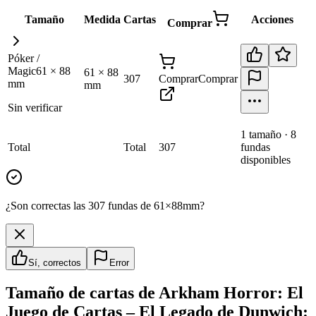
Tamaño
Medida
Cartas
Acciones
Comprar
Póker /
Magic
61
×
88
61
×
88
307
Comprar
Comprar
mm
mm
Sin verificar
1
tamaño
·
8
Total
Total
307
fundas
disponibles
¿Son correctas las 307 fundas de 61×88mm?
Sí, correctos
Error
Tamaño de cartas de
Arkham Horror: El
Juego de Cartas – El Legado de Dunwich: