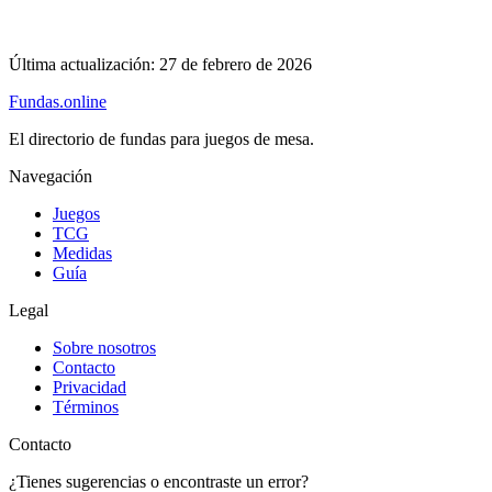
Última actualización:
27 de febrero de 2026
Fundas
.online
El directorio de fundas para juegos de mesa.
Navegación
Juegos
TCG
Medidas
Guía
Legal
Sobre nosotros
Contacto
Privacidad
Términos
Contacto
¿Tienes sugerencias o encontraste un error?