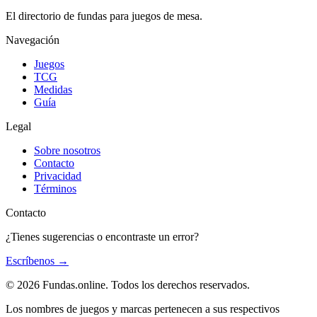
El directorio de fundas para juegos de mesa.
Navegación
Juegos
TCG
Medidas
Guía
Legal
Sobre nosotros
Contacto
Privacidad
Términos
Contacto
¿Tienes sugerencias o encontraste un error?
Escríbenos
→
© 2026 Fundas.online. Todos los derechos reservados.
Los nombres de juegos y marcas pertenecen a sus respectivos