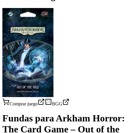
Comprar juego
BGG
Fundas para
Arkham Horror:
The Card Game – Out of the