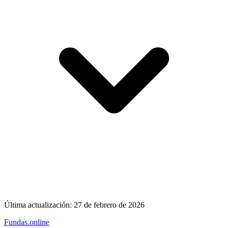
Última actualización:
27 de febrero de 2026
Fundas
.online