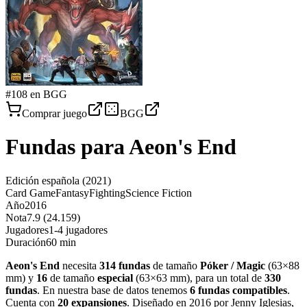
#
108
en BGG
Comprar juego
BGG
Fundas para
Aeon's End
Edición española
(2021)
Card Game
Fantasy
Fighting
Science Fiction
Año
2016
Nota
7.9 (24.159)
Jugadores
1-4 jugadores
Duración
60 min
Aeon's End
necesita
314
fundas
de tamaño
Póker / Magic
(
63×88
mm
)
y
16
de tamaño
especial
(
63×63 mm
)
, para un total de
330
fundas
.
En nuestra base de datos tenemos
6
fundas
compatibles
.
Cuenta con
20
expansiones
.
Diseñado en 2016 por Jenny Iglesias,