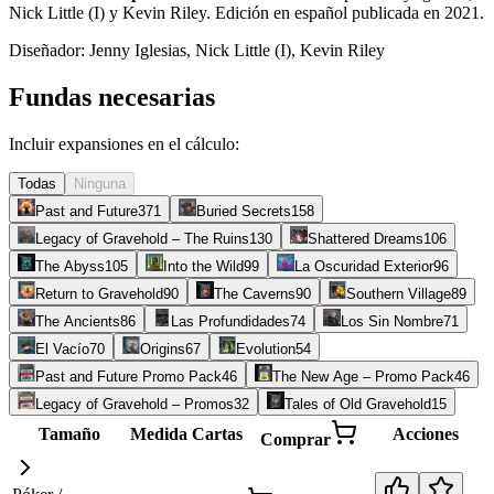
Nick Little (I) y Kevin Riley. Edición en español publicada en 2021
.
Diseñador:
Jenny Iglesias, Nick Little (I), Kevin Riley
Fundas necesarias
Incluir expansiones en el cálculo:
Todas
Ninguna
Past and Future
371
Buried Secrets
158
Legacy of Gravehold – The Ruins
130
Shattered Dreams
106
The Abyss
105
Into the Wild
99
La Oscuridad Exterior
96
Return to Gravehold
90
The Caverns
90
Southern Village
89
The Ancients
86
Las Profundidades
74
Los Sin Nombre
71
El Vacío
70
Origins
67
Evolution
54
Past and Future Promo Pack
46
The New Age – Promo Pack
46
Legacy of Gravehold – Promos
32
Tales of Old Gravehold
15
Tamaño
Medida
Cartas
Acciones
Comprar