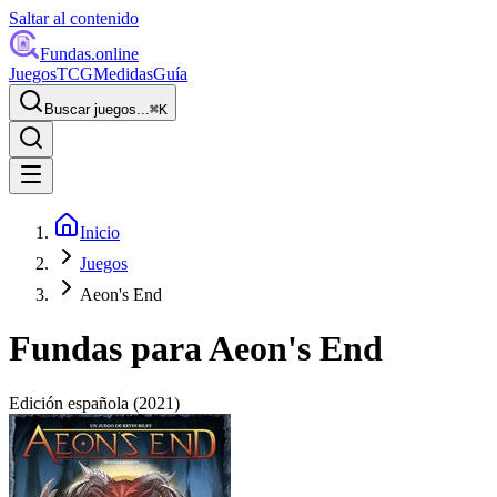
Saltar al contenido
Fundas
.online
Juegos
TCG
Medidas
Guía
Buscar juegos...
⌘
K
Inicio
Juegos
Aeon's End
Fundas para
Aeon's End
Edición española
(2021)