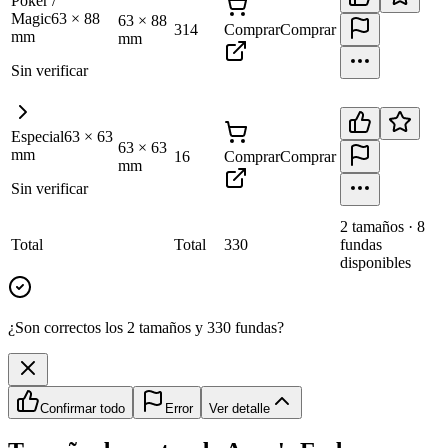
Póker /
Magic
63
×
88
63
×
88
314
Comprar
Comprar
mm
mm
Sin verificar
Especial
63
×
63
63
×
63
mm
16
Comprar
Comprar
mm
Sin verificar
2
tamaño
s
·
8
Total
Total
330
fundas
disponibles
¿Son correctos los 2 tamaños y 330 fundas?
Confirmar todo
Error
Ver detalle