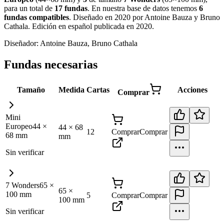
para un total de
17
fundas
.
En nuestra base de datos tenemos
6
fundas
compatibles
.
Diseñado en 2020 por Antoine Bauza y Bruno
Cathala. Edición en español publicada en 2020
.
Diseñador:
Antoine Bauza, Bruno Cathala
Fundas necesarias
Tamaño
Medida
Cartas
Acciones
Comprar
Mini
Europeo
44
×
44
×
68
12
Comprar
Comprar
68
mm
mm
Sin verificar
7 Wonders
65
×
65
×
100
mm
5
Comprar
Comprar
100
mm
Sin verificar