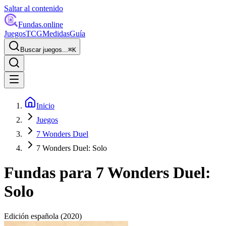
Saltar al contenido
Fundas
.online
Juegos
TCG
Medidas
Guía
Buscar juegos...
⌘
K
Inicio
Juegos
7 Wonders Duel
7 Wonders Duel: Solo
Fundas para
7 Wonders Duel:
Solo
Edición española
(2020)