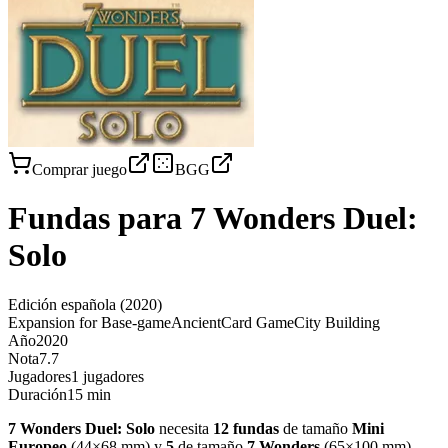
Comprar juego
BGG
Fundas para
7 Wonders Duel:
Solo
Edición española
(2020)
Expansion for Base-game
Ancient
Card Game
City Building
Año
2020
Nota
7.7
Jugadores
1 jugadores
Duración
15 min
7 Wonders Duel: Solo
necesita
12
fundas
de tamaño
Mini
Europeo
(
44×68 mm
)
y
5
de tamaño
7 Wonders
(
65×100 mm
)
,